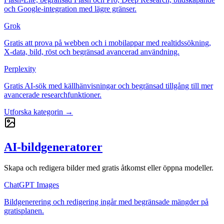
och Google-integration med lägre gränser.
Grok
Gratis att prova på webben och i mobilappar med realtidssökning,
X-data, bild, röst och begränsad avancerad användning.
Perplexity
Gratis AI-sök med källhänvisningar och begränsad tillgång till mer
avancerade researchfunktioner.
Utforska kategorin →
AI-bildgeneratorer
Skapa och redigera bilder med gratis åtkomst eller öppna modeller.
ChatGPT Images
Bildgenerering och redigering ingår med begränsade mängder på
gratisplanen.