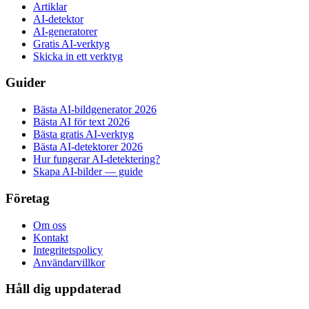
Artiklar
AI-detektor
AI-generatorer
Gratis AI-verktyg
Skicka in ett verktyg
Guider
Bästa AI-bildgenerator 2026
Bästa AI för text 2026
Bästa gratis AI-verktyg
Bästa AI-detektorer 2026
Hur fungerar AI-detektering?
Skapa AI-bilder — guide
Företag
Om oss
Kontakt
Integritetspolicy
Användarvillkor
Håll dig uppdaterad