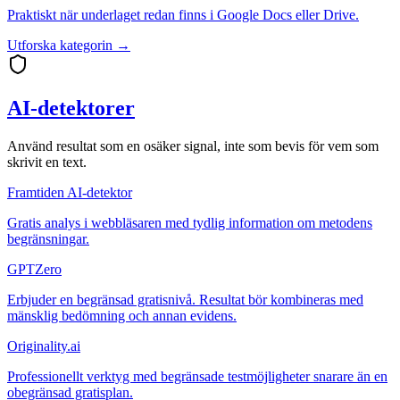
Praktiskt när underlaget redan finns i Google Docs eller Drive.
Utforska kategorin →
AI-detektorer
Använd resultat som en osäker signal, inte som bevis för vem som
skrivit en text.
Framtiden AI-detektor
Gratis analys i webbläsaren med tydlig information om metodens
begränsningar.
GPTZero
Erbjuder en begränsad gratisnivå. Resultat bör kombineras med
mänsklig bedömning och annan evidens.
Originality.ai
Professionellt verktyg med begränsade testmöjligheter snarare än en
obegränsad gratisplan.