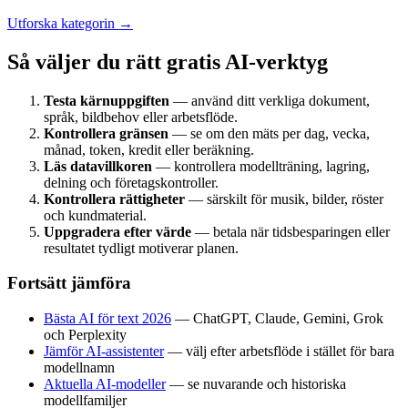
Utforska kategorin →
Så väljer du rätt gratis AI-verktyg
Testa kärnuppgiften
— använd ditt verkliga dokument,
språk, bildbehov eller arbetsflöde.
Kontrollera gränsen
— se om den mäts per dag, vecka,
månad, token, kredit eller beräkning.
Läs datavillkoren
— kontrollera modellträning, lagring,
delning och företagskontroller.
Kontrollera rättigheter
— särskilt för musik, bilder, röster
och kundmaterial.
Uppgradera efter värde
— betala när tidsbesparingen eller
resultatet tydligt motiverar planen.
Fortsätt jämföra
Bästa AI för text 2026
— ChatGPT, Claude, Gemini, Grok
och Perplexity
Jämför AI-assistenter
— välj efter arbetsflöde i stället för bara
modellnamn
Aktuella AI-modeller
— se nuvarande och historiska
modellfamiljer