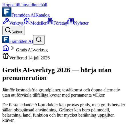
Hoppa till huvudinnehåll
Framtiden AI
Katalog
Verktyg
Modeller
Företag
Nyheter
Sök
⌘K
Framtiden AI
Gratis AI-verktyg
Verifierad
14 juli 2026
Gratis AI-verktyg 2026 —
börja utan
prenumeration
Jämför kostnadsfria grundplaner, teståtkomst och öppna alternativ
utan att förväxla tillfälliga kvoter med permanenta villkor.
De flesta ledande AI-produkter kan provas gratis, men gratis betyder
sällan obegränsad användning. Gränser kan bero på modell,
belastning, land, funktion och hur mycket beräkning uppgiften
kräver.