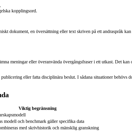
.
gelska kopplingsord.
iskt dokument, en översättning eller text skriven på ett andraspråk ka
tför jämna meningar eller överanvända övergångsfraser i ett utkast. Det ka
 publicering eller fatta disciplinära beslut. I sådana situationer behövs
nda
Viktig begränsning
tarskapsmodell
s modell och benchmark gäller specifika data
ombineras med skrivhistorik och mänsklig granskning