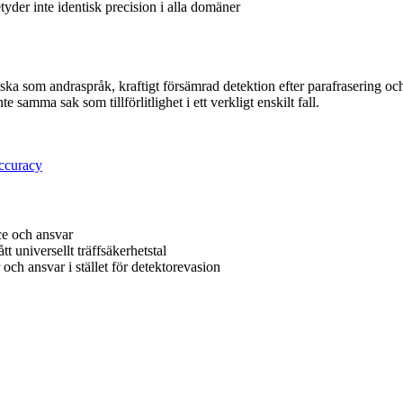
yder inte identisk precision i alla domäner
elska som andraspråk, kraftigt försämrad detektion efter parafrasering oc
 samma sak som tillförlitlighet i ett verkligt enskilt fall.
ccuracy
ce och ansvar
ått universellt träffsäkerhetstal
 och ansvar i stället för detektorevasion