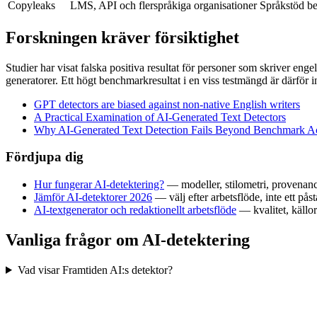
Copyleaks
LMS, API och flerspråkiga organisationer
Språkstöd bet
Forskningen kräver försiktighet
Studier har visat falska positiva resultat för personer som skriver eng
generatorer. Ett högt benchmarkresultat i en viss testmängd är därför inte
GPT detectors are biased against non-native English writers
A Practical Examination of AI-Generated Text Detectors
Why AI-Generated Text Detection Fails Beyond Benchmark A
Fördjupa dig
Hur fungerar AI-detektering?
— modeller, stilometri, provenan
Jämför AI-detektorer 2026
— välj efter arbetsflöde, inte ett påst
AI-textgenerator och redaktionellt arbetsflöde
— kvalitet, källor
Vanliga frågor om AI-detektering
Vad visar Framtiden AI:s detektor?