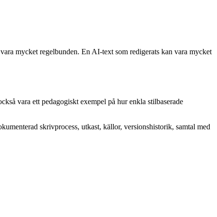
n vara mycket regelbunden. En AI-text som redigerats kan vara mycket
n också vara ett pedagogiskt exempel på hur enkla stilbaserade
 dokumenterad skrivprocess, utkast, källor, versionshistorik, samtal med