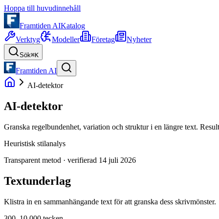
Hoppa till huvudinnehåll
Framtiden AI
Katalog
Verktyg
Modeller
Företag
Nyheter
Sök
⌘K
Framtiden AI
AI-detektor
AI-detektor
Granska regelbundenhet, variation och struktur i en längre text. Resultat
Heuristisk stilanalys
Transparent metod · verifierad
14 juli 2026
Textunderlag
Klistra in en sammanhängande text för att granska dess skrivmönster.
300–10 000 tecken