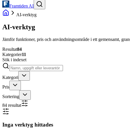
Framtiden AI
AI-verktyg
AI-verktyg
Jämför funktioner, pris och användningsområde i ett gemensamt, gran
Resultat
84
Kategorier
11
Sök i indexet
Kategori
Pris
Sortering
84
resultat
Inga verktyg hittades