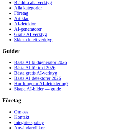
Bläddra alla verktyg
Alla kategorier
Företag
Artiklar
AI-detektor
AI-generatorer
Gratis AI-verktyg
Skicka in ett verktyg
Guider
Bästa AI-bildgenerator 2026
Bästa AI för text 2026
Bästa gratis AI-verktyg
Bästa AI-detektorer 2026
Hur fungerar AI-detektering?
Skapa AI-bilder — guide
Företag
Om oss
Kontakt
Integritetspolicy
Användarvillkor