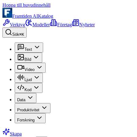
Hoppa till huvudinnehåll
Framtiden AI
Katalog
Verktyg
Modeller
Företag
Nyheter
Sök
⌘K
Text
Bild
Video
Ljud
Kod
Data
Produktivitet
Forskning
Skapa