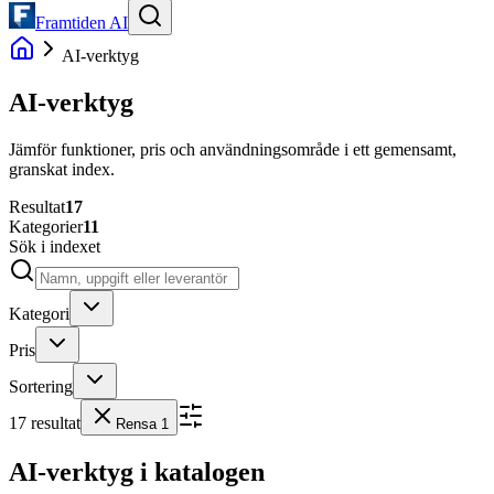
Framtiden AI
AI-verktyg
AI-verktyg
Jämför funktioner, pris och användningsområde i ett gemensamt,
granskat index.
Resultat
17
Kategorier
11
Sök i indexet
Kategori
Pris
Sortering
17
resultat
Rensa
1
AI-verktyg i katalogen