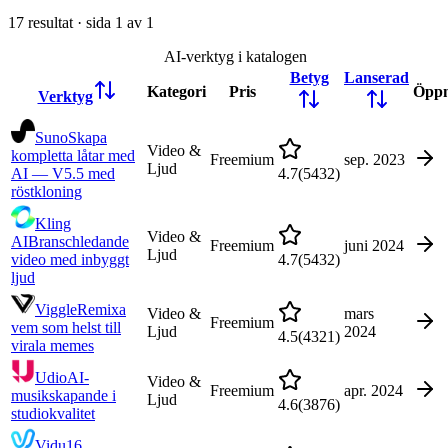
17
resultat · sida
1
av
1
AI-verktyg i katalogen
Betyg
Lanserad
Kategori
Pris
Öpp
Verktyg
Suno
Skapa
Video &
kompletta låtar med
Freemium
sep. 2023
Ljud
AI — V5.5 med
4.7
(
5432
)
röstkloning
Kling
Video &
AI
Branschledande
Freemium
juni 2024
Ljud
video med inbyggt
4.7
(
5432
)
ljud
Viggle
Remixa
Video &
mars
Freemium
vem som helst till
Ljud
2024
4.5
(
4321
)
virala memes
Udio
AI-
Video &
Freemium
apr. 2024
musikskapande i
Ljud
4.6
(
3876
)
studiokvalitet
Vidu
16