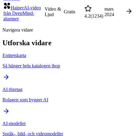
Haiper
AI-video
Video &
mars
Gratis
från DeepMind-
Ljud
2024
4.2
(
1234
)
alumner
Navigera vidare
Utforska vidare
Entitetskarta
Så hänger hela katalogen ihop
AI-företag
Bolagen som bygger AI
AI-modeller
Språk-, bild- och videomodeller