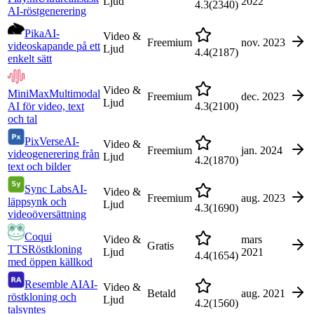
Ljud
2022
4.3
(
2340
)
AI-röstgenerering
Pika
AI-
Video &
Freemium
nov. 2023
videoskapande på ett
Ljud
4.4
(
2187
)
enkelt sätt
Video &
MiniMax
Multimodal
Freemium
dec. 2023
Ljud
AI för video, text
4.3
(
2100
)
och tal
PixVerse
AI-
Video &
Freemium
jan. 2024
videogenerering från
Ljud
4.2
(
1870
)
text och bilder
Sync Labs
AI-
Video &
Freemium
aug. 2023
läppsynk och
Ljud
4.3
(
1690
)
videoöversättning
Coqui
Video &
mars
Gratis
TTS
Röstkloning
Ljud
2021
4.4
(
1654
)
med öppen källkod
Resemble AI
AI-
Video &
Betald
aug. 2021
röstkloning och
Ljud
4.2
(
1560
)
talsyntes