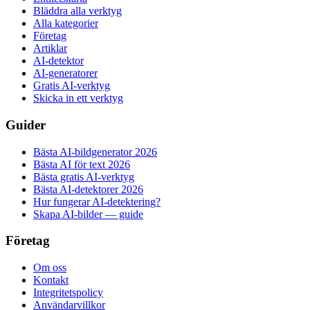
Bläddra alla verktyg
Alla kategorier
Företag
Artiklar
AI-detektor
AI-generatorer
Gratis AI-verktyg
Skicka in ett verktyg
Guider
Bästa AI-bildgenerator 2026
Bästa AI för text 2026
Bästa gratis AI-verktyg
Bästa AI-detektorer 2026
Hur fungerar AI-detektering?
Skapa AI-bilder — guide
Företag
Om oss
Kontakt
Integritetspolicy
Användarvillkor