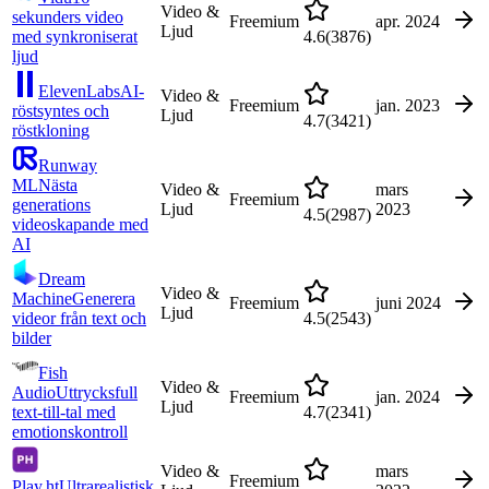
Video &
sekunders video
Freemium
apr. 2024
Ljud
med synkroniserat
4.6
(
3876
)
ljud
ElevenLabs
AI-
Video &
Freemium
jan. 2023
röstsyntes och
Ljud
4.7
(
3421
)
röstkloning
Runway
ML
Nästa
Video &
mars
Freemium
generations
Ljud
2023
4.5
(
2987
)
videoskapande med
AI
Dream
Video &
Machine
Generera
Freemium
juni 2024
Ljud
videor från text och
4.5
(
2543
)
bilder
Fish
Video &
Audio
Uttrycksfull
Freemium
jan. 2024
Ljud
text-till-tal med
4.7
(
2341
)
emotionskontroll
Video &
mars
Freemium
Play.ht
Ultrarealistisk