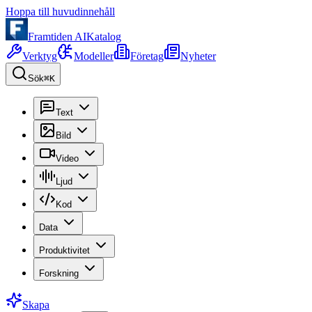
Hoppa till huvudinnehåll
Framtiden AI
Katalog
Verktyg
Modeller
Företag
Nyheter
Sök
⌘K
Text
Bild
Video
Ljud
Kod
Data
Produktivitet
Forskning
Skapa