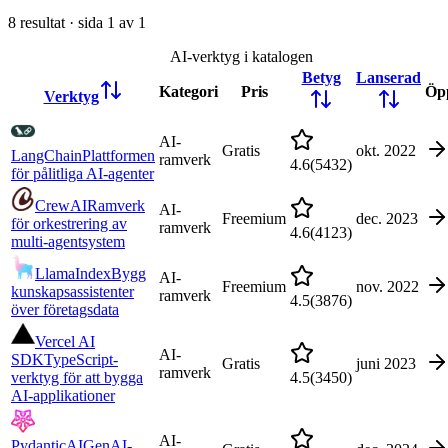
8
resultat · sida
1
av
1
AI-verktyg i katalogen
Betyg
Lanserad
Kategori
Pris
Öp
Verktyg
AI-
Gratis
okt. 2022
LangChain
Plattformen
ramverk
4.6
(
5432
)
för pålitliga AI-agenter
CrewAI
Ramverk
AI-
Freemium
dec. 2023
för orkestrering av
ramverk
4.6
(
4123
)
multi-agentsystem
LlamaIndex
Bygg
AI-
Freemium
nov. 2022
kunskapsassistenter
ramverk
4.5
(
3876
)
över företagsdata
Vercel AI
AI-
SDK
TypeScript-
Gratis
juni 2023
ramverk
verktyg för att bygga
4.5
(
3450
)
AI-applikationer
AI-
PydanticAI
GenAI-