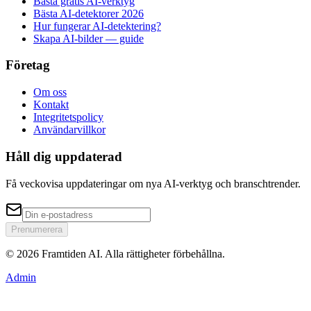
Bästa gratis AI-verktyg
Bästa AI-detektorer 2026
Hur fungerar AI-detektering?
Skapa AI-bilder — guide
Företag
Om oss
Kontakt
Integritetspolicy
Användarvillkor
Håll dig uppdaterad
Få veckovisa uppdateringar om nya AI-verktyg och branschtrender.
Prenumerera
© 2026 Framtiden AI.
Alla rättigheter förbehållna.
Admin