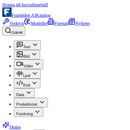
Hoppa till huvudinnehåll
Framtiden AI
Katalog
Verktyg
Modeller
Företag
Nyheter
Sök
⌘K
Text
Bild
Video
Ljud
Kod
Data
Produktivitet
Forskning
Skapa