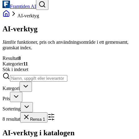
Framtiden AI
AI-verktyg
AI-verktyg
Jämför funktioner, pris och användningsområde i ett gemensamt,
granskat index.
Resultat
8
Kategorier
11
Sök i indexet
Kategori
Pris
Sortering
8
resultat
Rensa
1
AI-verktyg i katalogen