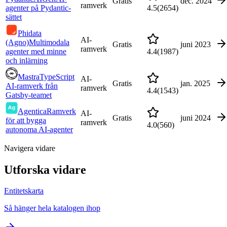
Gratis
dec. 2024
ramverk
agenter på Pydantic-
4.5
(
2654
)
sättet
Phidata
AI-
(Agno)
Multimodala
Gratis
juni 2023
ramverk
agenter med minne
4.4
(
1987
)
och inlärning
Mastra
TypeScript
AI-
Gratis
jan. 2025
AI-ramverk från
ramverk
4.4
(
1543
)
Gatsby-teamet
Agentica
Ramverk
AI-
Gratis
juni 2024
för att bygga
ramverk
4.0
(
560
)
autonoma AI-agenter
Navigera vidare
Utforska vidare
Entitetskarta
Så hänger hela katalogen ihop