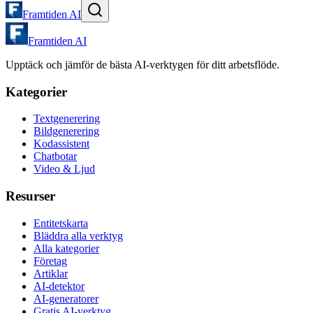
Framtiden AI
Framtiden AI
Upptäck och jämför de bästa AI-verktygen för ditt arbetsflöde.
Kategorier
Textgenerering
Bildgenerering
Kodassistent
Chatbotar
Video & Ljud
Resurser
Entitetskarta
Bläddra alla verktyg
Alla kategorier
Företag
Artiklar
AI-detektor
AI-generatorer
Gratis AI-verktyg