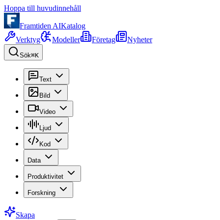
Hoppa till huvudinnehåll
Framtiden AI
Katalog
Verktyg
Modeller
Företag
Nyheter
Sök
⌘K
Text
Bild
Video
Ljud
Kod
Data
Produktivitet
Forskning
Skapa