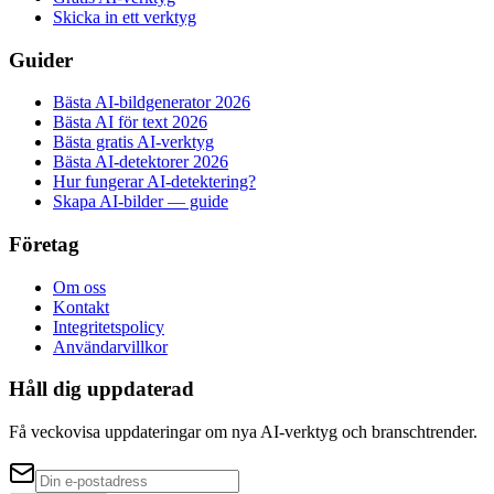
Skicka in ett verktyg
Guider
Bästa AI-bildgenerator 2026
Bästa AI för text 2026
Bästa gratis AI-verktyg
Bästa AI-detektorer 2026
Hur fungerar AI-detektering?
Skapa AI-bilder — guide
Företag
Om oss
Kontakt
Integritetspolicy
Användarvillkor
Håll dig uppdaterad
Få veckovisa uppdateringar om nya AI-verktyg och branschtrender.