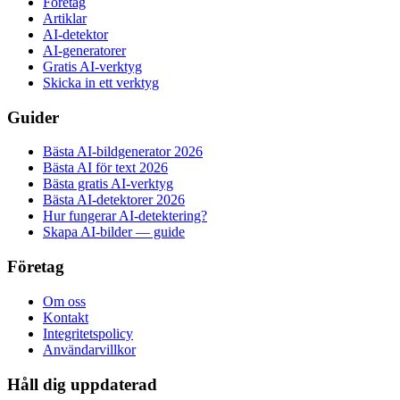
Företag
Artiklar
AI-detektor
AI-generatorer
Gratis AI-verktyg
Skicka in ett verktyg
Guider
Bästa AI-bildgenerator 2026
Bästa AI för text 2026
Bästa gratis AI-verktyg
Bästa AI-detektorer 2026
Hur fungerar AI-detektering?
Skapa AI-bilder — guide
Företag
Om oss
Kontakt
Integritetspolicy
Användarvillkor
Håll dig uppdaterad