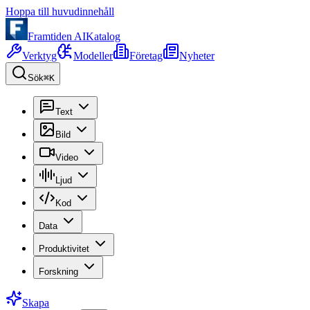
Hoppa till huvudinnehåll
Framtiden AI
Katalog
Verktyg
Modeller
Företag
Nyheter
Sök
⌘K
Text
Bild
Video
Ljud
Kod
Data
Produktivitet
Forskning
Skapa