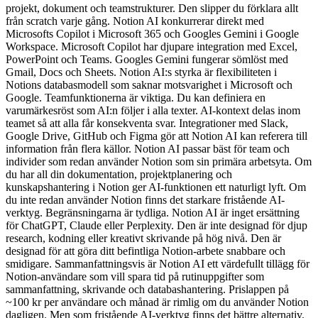
projekt, dokument och teamstrukturer. Den slipper du förklara allt
från scratch varje gång. Notion AI konkurrerar direkt med
Microsofts Copilot i Microsoft 365 och Googles Gemini i Google
Workspace. Microsoft Copilot har djupare integration med Excel,
PowerPoint och Teams. Googles Gemini fungerar sömlöst med
Gmail, Docs och Sheets. Notion AI:s styrka är flexibiliteten i
Notions databasmodell som saknar motsvarighet i Microsoft och
Google. Teamfunktionerna är viktiga. Du kan definiera en
varumärkesröst som AI:n följer i alla texter. AI-kontext delas inom
teamet så att alla får konsekventa svar. Integrationer med Slack,
Google Drive, GitHub och Figma gör att Notion AI kan referera till
information från flera källor. Notion AI passar bäst för team och
individer som redan använder Notion som sin primära arbetsyta. Om
du har all din dokumentation, projektplanering och
kunskapshantering i Notion ger AI-funktionen ett naturligt lyft. Om
du inte redan använder Notion finns det starkare fristående AI-
verktyg. Begränsningarna är tydliga. Notion AI är inget ersättning
för ChatGPT, Claude eller Perplexity. Den är inte designad för djup
research, kodning eller kreativt skrivande på hög nivå. Den är
designad för att göra ditt befintliga Notion-arbete snabbare och
smidigare. Sammanfattningsvis är Notion AI ett värdefullt tillägg för
Notion-användare som vill spara tid på rutinuppgifter som
sammanfattning, skrivande och databashantering. Prislappen på
~100 kr per användare och månad är rimlig om du använder Notion
dagligen. Men som fristående AI-verktyg finns det bättre alternativ.