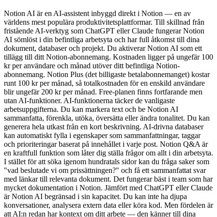
Notion AI är en AI-assistent inbyggd direkt i Notion — en av
världens mest populära produktivitetsplattformar. Till skillnad från
fristående AI-verktyg som ChatGPT eller Claude fungerar Notion
AI sömlöst i din befintliga arbetsyta och har full åtkomst till dina
dokument, databaser och projekt. Du aktiverar Notion AI som ett
tillägg till ditt Notion-abonnemang. Kostnaden ligger på ungefär 100
kr per användare och månad utöver ditt befintliga Notion-
abonnemang. Notion Plus (det billigaste betalabonnemanget) kostar
runt 100 kr per månad, så totalkostnaden för en enskild användare
blir ungefär 200 kr per månad. Free-planen finns fortfarande men
utan AI-funktioner. AI-funktionerna täcker de vanligaste
arbetsuppgifterna. Du kan markera text och be Notion AI
sammanfatta, förenkla, utöka, översätta eller ändra tonalitet. Du kan
generera hela utkast från en kort beskrivning. AI-drivna databaser
kan automatiskt fylla i egenskaper som sammanfattningar, taggar
och prioriteringar baserat på innehållet i varje post. Notion Q&A är
en kraftfull funktion som låter dig ställa frågor om allt i din arbetsyta.
I stället för att söka igenom hundratals sidor kan du fråga saker som
"vad beslutade vi om prissättningen?" och få ett sammanfattat svar
med länkar till relevanta dokument. Det fungerar bäst i team som har
mycket dokumentation i Notion. Jämfört med ChatGPT eller Claude
är Notion AI begränsad i sin kapacitet. Du kan inte ha djupa
konversationer, analysera extern data eller köra kod. Men fördelen är
att AI:n redan har kontext om ditt arbete — den känner till dina