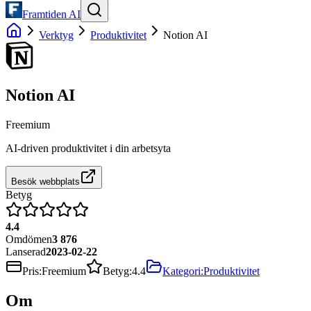
Framtiden AI
Verktyg
Produktivitet
Notion AI
Notion AI
Freemium
AI-driven produktivitet i din arbetsyta
Besök webbplats
Betyg
4.4
Omdömen
3 876
Lanserad
2023-02-22
Pris
:
Freemium
Betyg
:
4.4
Kategori
:
Produktivitet
Om