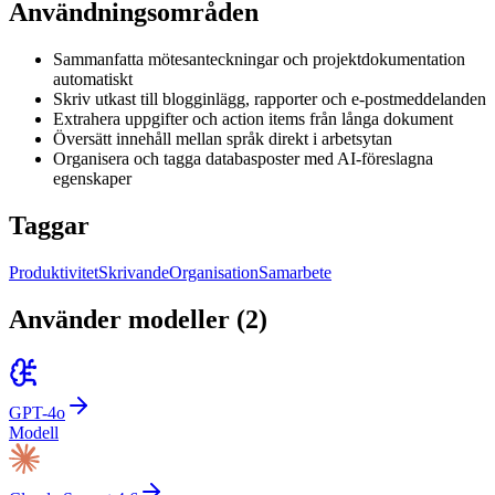
Användningsområden
Sammanfatta mötesanteckningar och projektdokumentation
automatiskt
Skriv utkast till blogginlägg, rapporter och e-postmeddelanden
Extrahera uppgifter och action items från långa dokument
Översätt innehåll mellan språk direkt i arbetsytan
Organisera och tagga databasposter med AI-föreslagna
egenskaper
Taggar
Produktivitet
Skrivande
Organisation
Samarbete
Använder modeller
(
2
)
GPT-4o
Modell