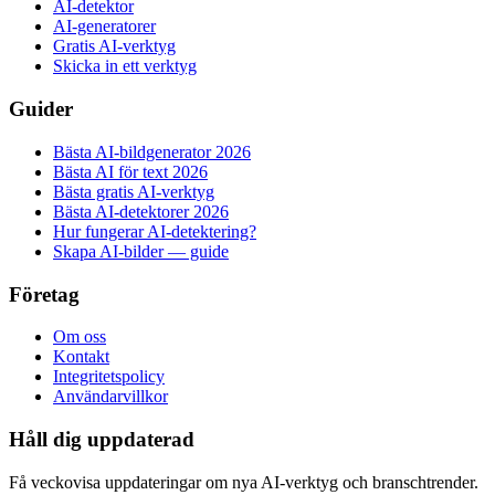
AI-detektor
AI-generatorer
Gratis AI-verktyg
Skicka in ett verktyg
Guider
Bästa AI-bildgenerator 2026
Bästa AI för text 2026
Bästa gratis AI-verktyg
Bästa AI-detektorer 2026
Hur fungerar AI-detektering?
Skapa AI-bilder — guide
Företag
Om oss
Kontakt
Integritetspolicy
Användarvillkor
Håll dig uppdaterad
Få veckovisa uppdateringar om nya AI-verktyg och branschtrender.