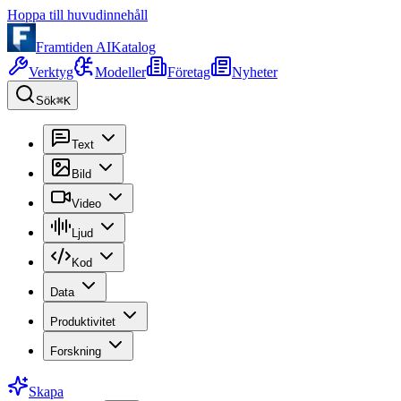
Hoppa till huvudinnehåll
Framtiden AI
Katalog
Verktyg
Modeller
Företag
Nyheter
Sök
⌘K
Text
Bild
Video
Ljud
Kod
Data
Produktivitet
Forskning
Skapa