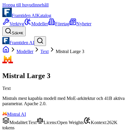
Hoppa till huvudinnehåll
Framtiden AI
Katalog
Verktyg
Modeller
Företag
Nyheter
Sök
⌘K
Framtiden AI
Modeller
Text
Mistral Large 3
Mistral Large 3
Text
Mistrals mest kapabla modell med MoE-arkitektur och 41B aktiva
parametrar. Apache 2.0.
Mistral AI
Modalitet
:
Text
Licens
:
Open Weights
Kontext
:
262K
tokens