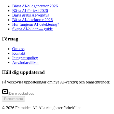
Bästa AI-bildgenerator 2026
Bästa AI för text 2026
Bästa gratis AI-verktyg
Bästa AI-detektorer 2026
Hur fungerar AI-detektering?
Skapa AI-bilder — guide
Företag
Om oss
Kontakt
Integritetspolicy
Användarvillkor
Håll dig uppdaterad
Få veckovisa uppdateringar om nya AI-verktyg och branschtrender.
Prenumerera
© 2026 Framtiden AI.
Alla rättigheter förbehållna.