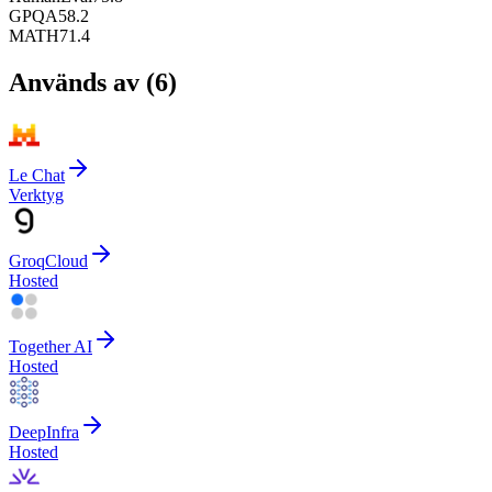
GPQA
58.2
MATH
71.4
Används av
(
6
)
Le Chat
Verktyg
GroqCloud
Hosted
Together AI
Hosted
DeepInfra
Hosted