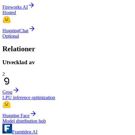
Fireworks AI
Hosted
HuggingChat
Optional
Relationer
Utvecklad av
2
Groq
LPU inference optimization
Hugging Face
Model distribution hub
Framtiden AI