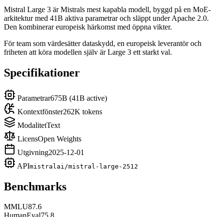
Mistral Large 3 är Mistrals mest kapabla modell, byggd på en MoE-
arkitektur med 41B aktiva parametrar och släppt under Apache 2.0.
Den kombinerar europeisk härkomst med öppna vikter.
För team som värdesätter dataskydd, en europeisk leverantör och
friheten att köra modellen själv är Large 3 ett starkt val.
Specifikationer
Parametrar
675B (41B active)
Kontextfönster
262K tokens
Modalitet
Text
Licens
Open Weights
Utgivning
2025-12-01
API
mistralai/mistral-large-2512
Benchmarks
MMLU
87.6
HumanEval
75.8