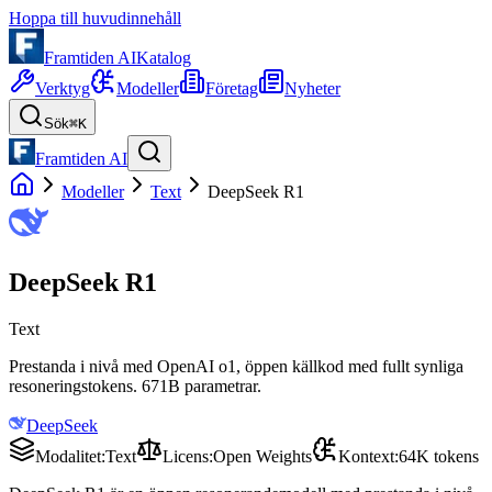
Hoppa till huvudinnehåll
Framtiden AI
Katalog
Verktyg
Modeller
Företag
Nyheter
Sök
⌘K
Framtiden AI
Modeller
Text
DeepSeek R1
DeepSeek R1
Text
Prestanda i nivå med OpenAI o1, öppen källkod med fullt synliga
resoneringstokens. 671B parametrar.
DeepSeek
Modalitet
:
Text
Licens
:
Open Weights
Kontext
:
64K tokens