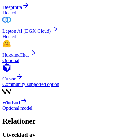
DeepInfra
Hosted
Lepton AI (DGX Cloud)
Hosted
HuggingChat
Optional
Cursor
Community-supported option
Windsurf
Optional model
Relationer
Utvecklad av