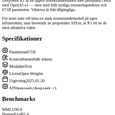
DeepSeek R1 är en öppen resonerandemodell med prestanda i nivå
med OpenAI o1 — men med fullt synliga resoneringstokens och
671B parametrar. Vikterna är fritt tillgängliga.
För team som vill köra en stark resonerandemodell på egen
infrastruktur, utan beroende av proprietära API:er, är R1 ett av de
mest attraktiva valen.
Specifikationer
Parametrar
671B
Kontextfönster
64K tokens
Modalitet
Text
Licens
Open Weights
Utgivning
2025-01-20
API
deepseek/deepseek-r1
Benchmarks
MMLU
90.8
HumanEval
81.4