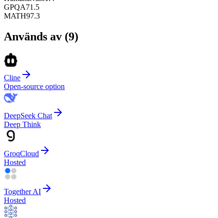
GPQA
71.5
MATH
97.3
Används av
(
9
)
Cline
Open-source option
DeepSeek Chat
Deep Think
GroqCloud
Hosted
Together AI
Hosted