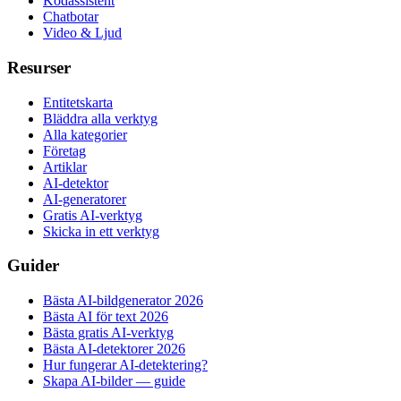
Kodassistent
Chatbotar
Video & Ljud
Resurser
Entitetskarta
Bläddra alla verktyg
Alla kategorier
Företag
Artiklar
AI-detektor
AI-generatorer
Gratis AI-verktyg
Skicka in ett verktyg
Guider
Bästa AI-bildgenerator 2026
Bästa AI för text 2026
Bästa gratis AI-verktyg
Bästa AI-detektorer 2026
Hur fungerar AI-detektering?
Skapa AI-bilder — guide