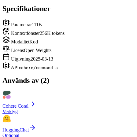
Specifikationer
Parametrar
111B
Kontextfönster
256K tokens
Modalitet
Kod
Licens
Open Weights
Utgivning
2025-03-13
API
cohere/command-a
Används av
(
2
)
Cohere Coral
Verktyg
HuggingChat
Optional