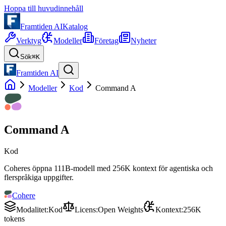
Hoppa till huvudinnehåll
Framtiden AI
Katalog
Verktyg
Modeller
Företag
Nyheter
Sök
⌘K
Framtiden AI
Modeller
Kod
Command A
Command A
Kod
Coheres öppna 111B-modell med 256K kontext för agentiska och
flerspråkiga uppgifter.
Cohere
Modalitet
:
Kod
Licens
:
Open Weights
Kontext
:
256K
tokens