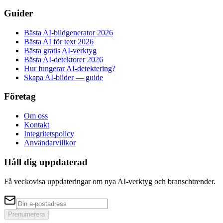
Guider
Bästa AI-bildgenerator 2026
Bästa AI för text 2026
Bästa gratis AI-verktyg
Bästa AI-detektorer 2026
Hur fungerar AI-detektering?
Skapa AI-bilder — guide
Företag
Om oss
Kontakt
Integritetspolicy
Användarvillkor
Håll dig uppdaterad
Få veckovisa uppdateringar om nya AI-verktyg och branschtrender.
Prenumerera