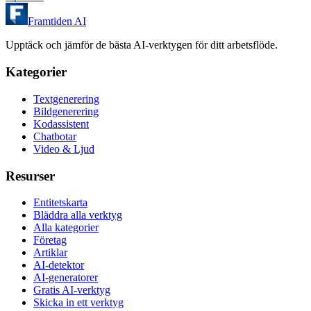
Framtiden AI
Upptäck och jämför de bästa AI-verktygen för ditt arbetsflöde.
Kategorier
Textgenerering
Bildgenerering
Kodassistent
Chatbotar
Video & Ljud
Resurser
Entitetskarta
Bläddra alla verktyg
Alla kategorier
Företag
Artiklar
AI-detektor
AI-generatorer
Gratis AI-verktyg
Skicka in ett verktyg