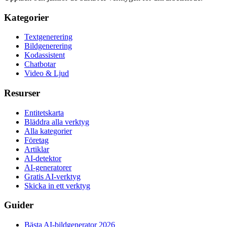
Kategorier
Textgenerering
Bildgenerering
Kodassistent
Chatbotar
Video & Ljud
Resurser
Entitetskarta
Bläddra alla verktyg
Alla kategorier
Företag
Artiklar
AI-detektor
AI-generatorer
Gratis AI-verktyg
Skicka in ett verktyg
Guider
Bästa AI-bildgenerator 2026