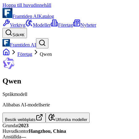
Hoppa till huvudinnehåll
Framtiden AI
Katalog
Verktyg
Modeller
Företag
Nyheter
Sök
⌘K
Framtiden AI
Företag
Qwen
Qwen
Språkmodell
Alibabas AI-modellserie
Besök webbplats
Utforska modeller
Grundat
2023
Huvudkontor
Hangzhou, China
Anställda
—