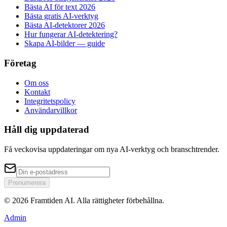
Bästa AI för text 2026
Bästa gratis AI-verktyg
Bästa AI-detektorer 2026
Hur fungerar AI-detektering?
Skapa AI-bilder — guide
Företag
Om oss
Kontakt
Integritetspolicy
Användarvillkor
Håll dig uppdaterad
Få veckovisa uppdateringar om nya AI-verktyg och branschtrender.
Prenumerera
© 2026 Framtiden AI.
Alla rättigheter förbehållna.
Admin