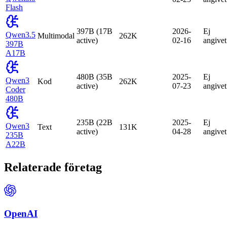
Flash
397B (17B
2026-
Ej
Qwen3.5
Multimodal
262K
active)
02-16
angivet
397B
A17B
480B (35B
2025-
Ej
Qwen3
Kod
262K
active)
07-23
angivet
Coder
480B
235B (22B
2025-
Ej
Qwen3
Text
131K
active)
04-28
angivet
235B
A22B
Relaterade företag
OpenAI