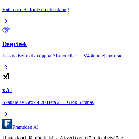
Enterprise AI för text och sökning
DeepSeek
Kostnadseffektiva öppna AI-modeller — V4 ännu ej lanserad
xAI
Skapare av Grok 4.20 Beta 2 — Grok 5 tränas
Framtiden AI
Upptäck och jämför de bästa AI-verktygen för ditt arbetsflöde.