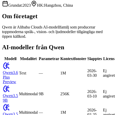
Grundat
:
2023
HK
:
Hangzhou, China
Om företaget
Qwen är Alibaba Clouds AI-modellfamilj som producerar
toppmoderna språk-, vision- och ljudmodeller tillgängliga med
öppen källkod.
AI-modeller från Qwen
Modell
Modalitet
Parametrar
Kontextfonster
Slapptes
Licens
2026-
Ej
Qwen3.6
Text
—
1M
03-30
angivet
Plus
Preview
2026-
Ej
Multimodal
9B
256K
Qwen3.5
03-10
angivet
9B
2026-
Ej
Multimodal
—
1M
Qwen3.5
02-25
angivet