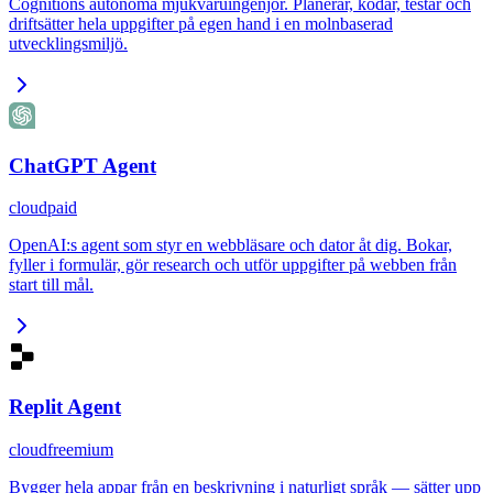
Cognitions autonoma mjukvaruingenjör. Planerar, kodar, testar och
driftsätter hela uppgifter på egen hand i en molnbaserad
utvecklingsmiljö.
ChatGPT Agent
cloud
paid
OpenAI:s agent som styr en webbläsare och dator åt dig. Bokar,
fyller i formulär, gör research och utför uppgifter på webben från
start till mål.
Replit Agent
cloud
freemium
Bygger hela appar från en beskrivning i naturligt språk — sätter upp