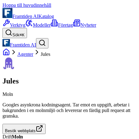
Hoppa till huvudinnehåll
Framtiden AI
Katalog
Verktyg
Modeller
Företag
Nyheter
Sök
⌘K
Framtiden AI
Agenter
Jules
Jules
Moln
Googles asynkrona kodningsagent. Tar emot en uppgift, arbetar i
bakgrunden i en molnmiljö och levererar en färdig pull request att
granska.
Besök webbplats
Drift
Moln