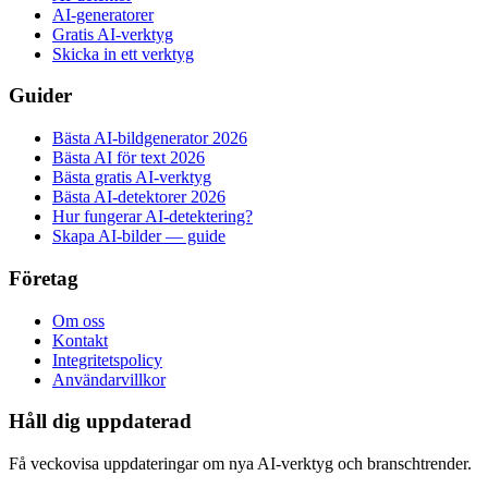
AI-generatorer
Gratis AI-verktyg
Skicka in ett verktyg
Guider
Bästa AI-bildgenerator 2026
Bästa AI för text 2026
Bästa gratis AI-verktyg
Bästa AI-detektorer 2026
Hur fungerar AI-detektering?
Skapa AI-bilder — guide
Företag
Om oss
Kontakt
Integritetspolicy
Användarvillkor
Håll dig uppdaterad
Få veckovisa uppdateringar om nya AI-verktyg och branschtrender.