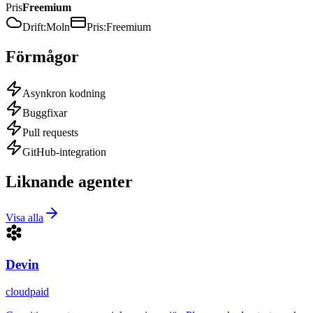
Pris
Freemium
Drift
:
Moln
Pris
:
Freemium
Förmågor
Asynkron kodning
Buggfixar
Pull requests
GitHub-integration
Liknande agenter
Visa alla
Devin
cloud
paid