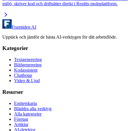
miljö, skriver kod och driftsätter direkt i Replits molnplattform.
Framtiden AI
Upptäck och jämför de bästa AI-verktygen för ditt arbetsflöde.
Kategorier
Textgenerering
Bildgenerering
Kodassistent
Chatbotar
Video & Ljud
Resurser
Entitetskarta
Bläddra alla verktyg
Alla kategorier
Företag
Artiklar
AI-detektor