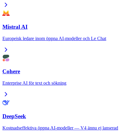
Mistral AI
Europeisk ledare inom öppna AI-modeller och Le Chat
Cohere
Enterprise AI för text och sökning
DeepSeek
Kostnadseffektiva öppna AI-modeller — V4 ännu ej lanserad