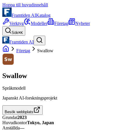
Hoppa till huvudinnehåll
Framtiden AI
Katalog
Verktyg
Modeller
Företag
Nyheter
Sök
⌘K
Framtiden AI
Företag
Swallow
Swallow
Språkmodell
Japanskt AI-forskningsprojekt
Besök webbplats
Grundat
2023
Huvudkontor
Tokyo, Japan
Anställda
—