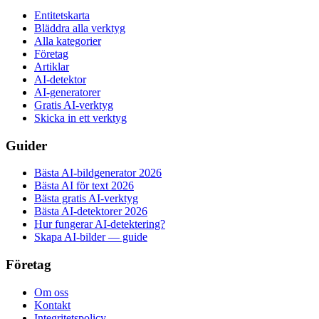
Entitetskarta
Bläddra alla verktyg
Alla kategorier
Företag
Artiklar
AI-detektor
AI-generatorer
Gratis AI-verktyg
Skicka in ett verktyg
Guider
Bästa AI-bildgenerator 2026
Bästa AI för text 2026
Bästa gratis AI-verktyg
Bästa AI-detektorer 2026
Hur fungerar AI-detektering?
Skapa AI-bilder — guide
Företag
Om oss
Kontakt
Integritetspolicy