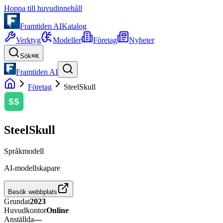
Hoppa till huvudinnehåll
Framtiden AI
Katalog
Verktyg
Modeller
Företag
Nyheter
Sök
⌘K
Framtiden AI
Företag
SteelSkull
SteelSkull
Språkmodell
AI-modellskapare
Besök webbplats
Grundat
2023
Huvudkontor
Online
Anställda
—