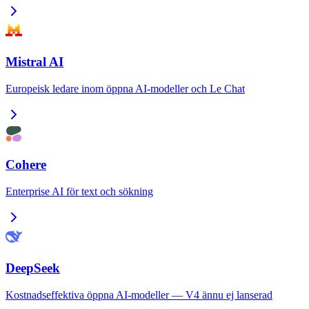
Mistral AI
Europeisk ledare inom öppna AI-modeller och Le Chat
Cohere
Enterprise AI för text och sökning
DeepSeek
Kostnadseffektiva öppna AI-modeller — V4 ännu ej lanserad