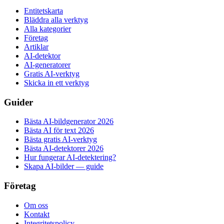
Entitetskarta
Bläddra alla verktyg
Alla kategorier
Företag
Artiklar
AI-detektor
AI-generatorer
Gratis AI-verktyg
Skicka in ett verktyg
Guider
Bästa AI-bildgenerator 2026
Bästa AI för text 2026
Bästa gratis AI-verktyg
Bästa AI-detektorer 2026
Hur fungerar AI-detektering?
Skapa AI-bilder — guide
Företag
Om oss
Kontakt
Integritetspolicy