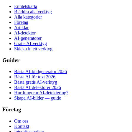
Entitetskarta
Bläddra alla verktyg
Alla kategorier
Företag
Artiklar
AI-detektor
AI-generatorer
Gratis AI-verktyg
Skicka in ett verktyg
Guider
Bästa AI-bildgenerator 2026
Bästa AI för text 2026
Bästa gratis AI-verktyg
Bästa AI-detektorer 2026
Hur fungerar AI-detektering?
Skapa AI-bilder — guide
Företag
Om oss
Kontakt
Integritetspolicy