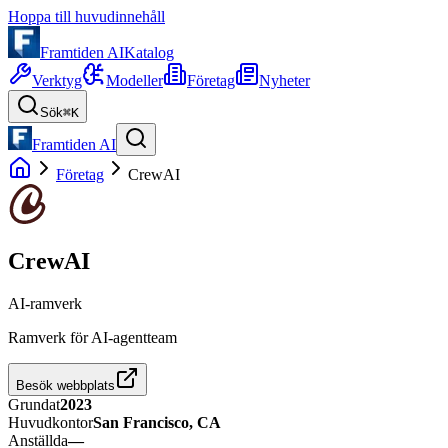
Hoppa till huvudinnehåll
Framtiden AI
Katalog
Verktyg
Modeller
Företag
Nyheter
Sök
⌘K
Framtiden AI
Företag
CrewAI
CrewAI
AI-ramverk
Ramverk för AI-agentteam
Besök webbplats
Grundat
2023
Huvudkontor
San Francisco, CA
Anställda
—