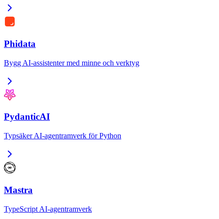
Phidata
Bygg AI-assistenter med minne och verktyg
PydanticAI
Typsäker AI-agentramverk för Python
Mastra
TypeScript AI-agentramverk