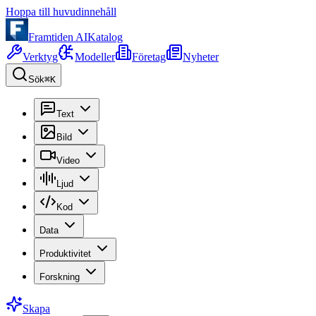
Hoppa till huvudinnehåll
Framtiden AI
Katalog
Verktyg
Modeller
Företag
Nyheter
Sök
⌘K
Text
Bild
Video
Ljud
Kod
Data
Produktivitet
Forskning
Skapa