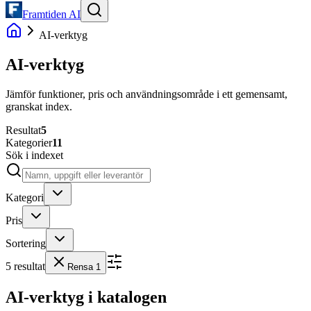
Framtiden AI
AI-verktyg
AI-verktyg
Jämför funktioner, pris och användningsområde i ett gemensamt,
granskat index.
Resultat
5
Kategorier
11
Sök i indexet
Kategori
Pris
Sortering
5
resultat
Rensa
1
AI-verktyg i katalogen