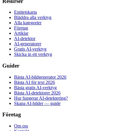
Resurser
Entitetskarta
Bläddra alla verktyg
Alla kategorier
Företag
Artiklar
AI-detektor
AI-generatorer
Gratis AI-verktyg
Skicka in ett verktyg
Guider
Bästa AI-bildgenerator 2026
Bästa AI för text 2026
Bästa gratis AI-verktyg
Bästa AI-detektorer 2026
Hur fungerar AI-detektering?
Skapa AI-bilder — guide
Företag
Om oss