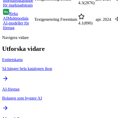
innehållsskapande
4.3
(
2876
)
för marknadsteam
Reka
AI
Multimodala
Textgenerering
Freemium
apr. 2024
AI-modeller för
4.1
(
890
)
företag
Navigera vidare
Utforska vidare
Entitetskarta
Så hänger hela katalogen ihop
AI-företag
Bolagen som bygger AI