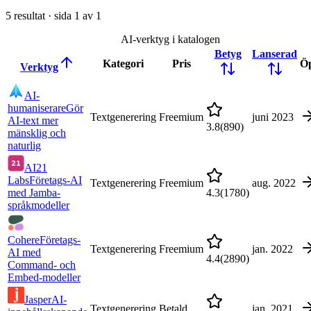
5
resultat · sida
1
av
1
AI-verktyg i katalogen
Betyg
Lanserad
Kategori
Pris
Ö
Verktyg
AI-
humaniserare
Gör
Textgenerering
Freemium
juni 2023
AI-text mer
3.8
(
890
)
mänsklig och
naturlig
AI21
Labs
Företags-AI
Textgenerering
Freemium
aug. 2022
med Jamba-
4.3
(
1780
)
språkmodeller
Cohere
Företags-
Textgenerering
Freemium
jan. 2022
AI med
4.4
(
2890
)
Command- och
Embed-modeller
Jasper
AI-
Textgenerering
Betald
jan. 2021